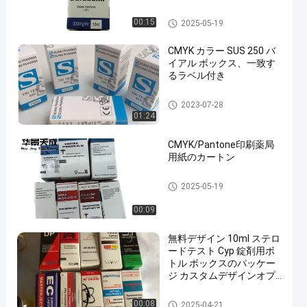
げ
10ml ガラスびん箱
00:15
2025-05-19
CMYK カラー SUS 250 バ
イアル ボックス、一致す
るラベル付き
10ml ガラスびん箱
2023-07-28
01:24
CMYK/Pantone印刷薬局
用紙のカートン
10ml ガラスびん箱
2025-05-19
00:09
無料デザイン 10ml ステロ
ードテスト Cyp 錠剤用ボ
トル ボックスのパッケー
ジ カスタムデザインオプ
ション
10ml ガラスびん箱
00:08
2025-04-21