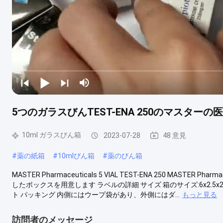
5つのガラスびんTEST-ENA 250のマスター
10ml ガラスびん箱
2023-07-28
48 意見
#
薬の紙箱
#
10mlびん箱
#
薬のびん箱
MASTER Pharmaceuticals 5 VIAL TEST-ENA 250 MAST
したボックスを用意します ラベルの詳細 サイズ 箱のサイズ:6x2.5x2.5
ト パッキング 内側にはウープ袋があり、外側にはダ...
もっと見る
訪問者のメッセージ