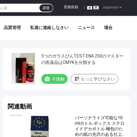
見積依頼
|
Japanese
調査
品質管理
私達に連絡しなさい
ニュース
場合
5つのガラスびんTEST-ENA 250のマスター
の医薬品はCMYKを分類する
今接触
もっと学びなさい
関連動画
パーソナライズ可能な10
mlボトル ボックス ステロ
イドデカボトル 梱包のた
めの紙の光沢のある仕上