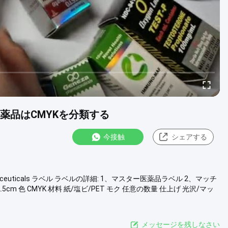
の医薬品はCMYKを分類する
今接触
シェアする
ER Pharmaceuticals ラベル ラベルの詳細: 1、マスター医薬品ラベル 2、マッチ
cm 色 CMYK 材料 紙/塩ビ/PET モク 任意の数量 仕上げ 光沢/マッ
メッセージを残しなさい