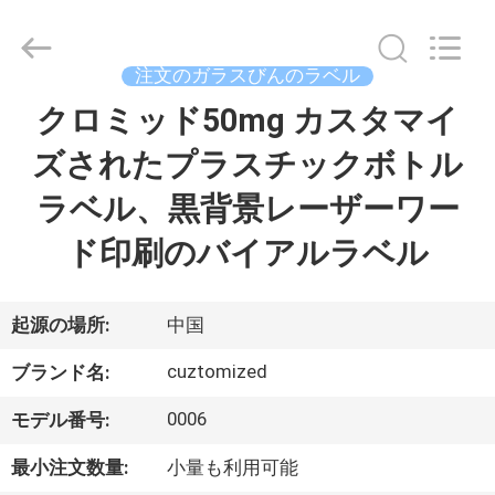
supplier.
Copyright
©
2017
-
注文のガラスびんのラベル
2026
Hjtc
(Xiamen)
クロミッド50mg カスタマイ
家
Industry
Co.,
Ltd.
ズされたプラスチックボトル
All
Rights
プ
Reserved.
ラベル、黒背景レーザーワー
ロ
ド印刷のバイアルラベル
ダ
ク
起源の場所:
中国
ト
cuztomized
ブランド名:
0006
モデル番号:
私
最小注文数量:
小量も利用可能