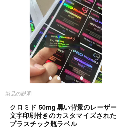
質
管
理
私
達
に
連
絡
製品の説明
し
クロミド 50mg 黒い背景のレーザー
文字印刷付きのカスタマイズされた
な
プラスチック瓶ラベル
さ