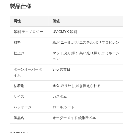
製品仕様
い
属性
価値
ニ
印刷 テクノロジー
UV CMYK 印刷
ュ
材料
紙,ビニール,ポリエステル,ポリプロピレン
ー
仕上げ
マット,光り輝く,高い光り輝く,ラミネーシ
ョン
ス
ターンオーバータ
3~5 営業日
イム
場
粘着剤
永久,取り外し,置き換えられる
合
サイズ
カスタム
パッケージ
ロール,シート
SITEMAP
製品名
オーダーメイド 錠剤ラベル