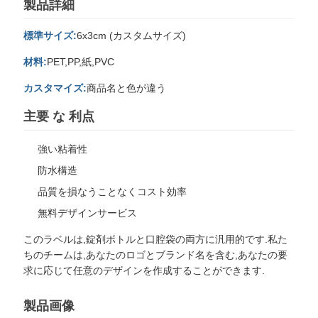
製品詳細
PRIVACY
POLICY
標準サイズ:
6x3cm (カスタムサイズ)
材料:
PET,PP,紙,PVC
カスタマイズ:
商品名と色が違う
主要 な 利点
強い粘着性
防水構造
品質を損なうことなくコスト効率
無料デザインサービス
このラベルは,錠剤ボトルと口腔袋の両方に汎用的です.私た
ちのチームは,あなたのロゴとブランド名を含む,あなたの要
求に応じて任意のデザインを作成することができます.
製品画像