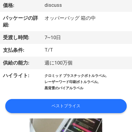
達
discuss
価格:
に
パッケージの詳
オッパーバッグ 箱の中
つ
細:
い
受渡し時間:
7~10日
て
T/T
支払条件:
供給の能力:
週に100万個
工
,
ハイライト:
クロミッド プラスチックボトルラベル
場
,
レーザーワード印刷ボトルラベル
黒背景のバイアルラベル
旅
行
ベストプライス
品