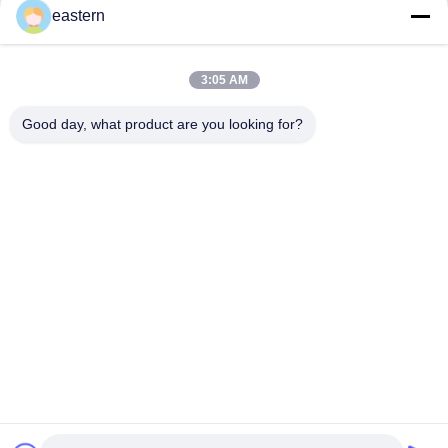
Sus 250 10ml ガラスバイアルラベル
eastern
10mlボトルのための個別ラベル
3:05 AM
HG H 100IU 10 バイアル ラベル ソマトロピン 1 バイアル ラベル
ステッカー ゴールドロゴ
Good day, what product are you looking for?
人気カテゴリ
すべて
ガラス ガラスびんの
錠剤のラベル
ラベル
10mL ガラスびんの
注文のガラスびんの
ラベル
ラベル
保証ホログラムのス
10ml ガラスびん箱
テッカー
薬剤包装箱
薬のびんのラベル