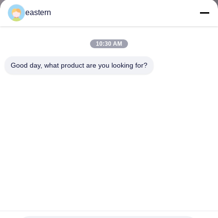
達
eastern
に
つ
10:30 AM
い
Good day, what product are you looking for?
て
工
場
旅
行
品
鮮やかな効果を持つ大胆な 300 10ml 薬局ラベル