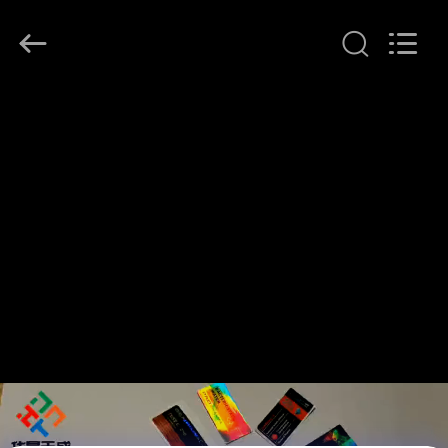
supplier.
Copyright
©
2017
-
2026
Hjtc
(Xiamen)
家
Industry
Co.,
Ltd.
All
Rights
プ
Reserved.
ロ
ダ
ク
ト
私