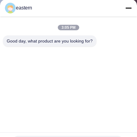
達
eastern
に
つ
3:05 PM
い
Good day, what product are you looking for?
て
工
場
旅
行
Testo Propionate 100mg ホログラムレーザー 10ml バイアル
品
ラベル、光沢仕上げマルチドーズバイアルラベル