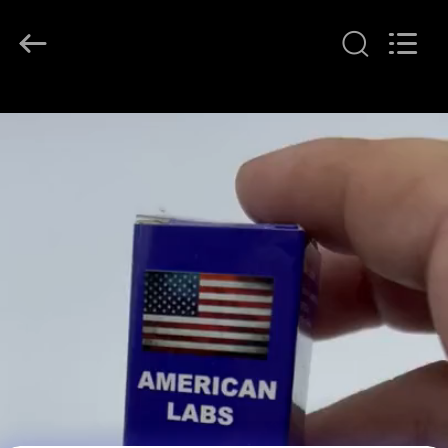
supplier.
Copyright
©
2017
-
2026
Hjtc
(Xiamen)
家
Industry
Co.,
Ltd.
All
Rights
プ
Reserved.
ロ
ダ
ク
ト
私