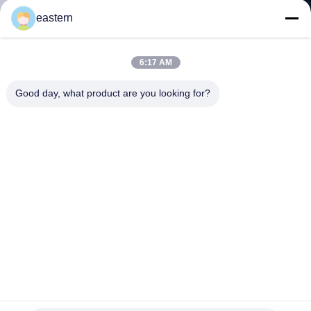
達
eastern
に
つ
6:17 AM
い
Good day, what product are you looking for?
て
工
場
旅
行
品
30mg 50mg 100mg Dbol 100の口頭薬瓶のラベル