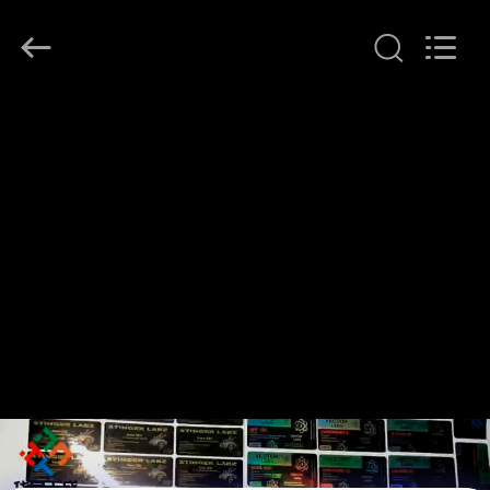
supplier.
Copyright
©
2017
-
2026
Hjtc
(Xiamen)
家
Industry
Co.,
Ltd.
All
Rights
プ
Reserved.
ロ
ダ
ク
ト
私