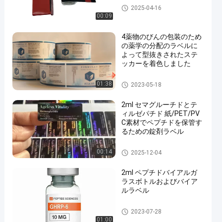
注文のガラスびんのラベル
2025-04-16
00:09
4薬物のびんの包装のため
の薬学の分配のラベルに
よって型抜きされたステ
ッカーを着色しました
注文のガラスびんのラベル
01:38
2023-05-18
2ml セマグルーチドとテ
ィルゼパチド 紙/PET/PV
C素材でペプチドを保管す
るための錠剤ラベル
注文のガラスびんのラベル
00:14
2025-12-04
2ml ペプチドバイアルガ
ラスボトルおよびバイア
ルラベル
注文のガラスびんのラベル
2023-07-28
01:00