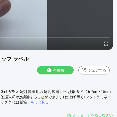
トップ ラベル
今接触
シェアする
 ガラス 錠剤 容器 用の 錠剤 容器 用の 錠剤 サイズ 6.7cm×4.5cm
s ((任意のQtyは議論することができます) 仕上げ 輝く/マットラミネー
グ 外には紙箱...
もっと見る
メッセージを残しなさい