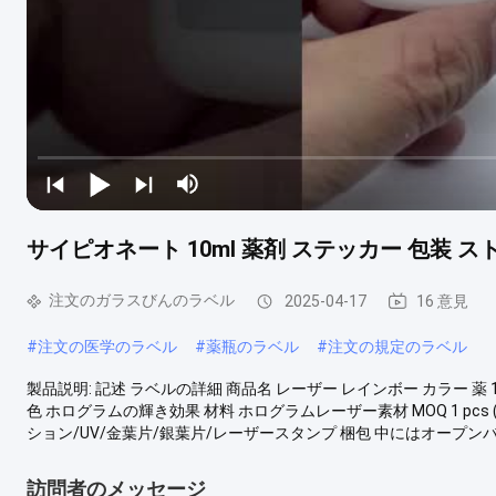
サイピオネート 10ml 薬剤 ステッカー 包装 ス
注文のガラスびんのラベル
2025-04-17
16 意見
#
注文の医学のラベル
#
薬瓶のラベル
#
注文の規定のラベル
製品説明: 記述 ラベルの詳細 商品名 レーザー レインボー カラー 薬 10ml
色 ホログラムの輝き効果 材料 ホログラムレーザー素材 MOQ 1 pc
ション/UV/金葉片/銀葉片/レーザースタンプ 梱包 中にはオープンバッ
訪問者のメッセージ