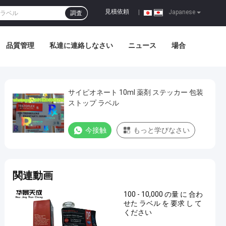
見積依頼
|
Japanese
調査
品質管理
私達に連絡しなさい
ニュース
場合
サイピオネート 10ml 薬剤 ステッカー 包装
ストップ ラベル
今接触
もっと学びなさい
関連動画
100 - 10,000 の量 に 合わ
せた ラベル を 要求 し て
ください