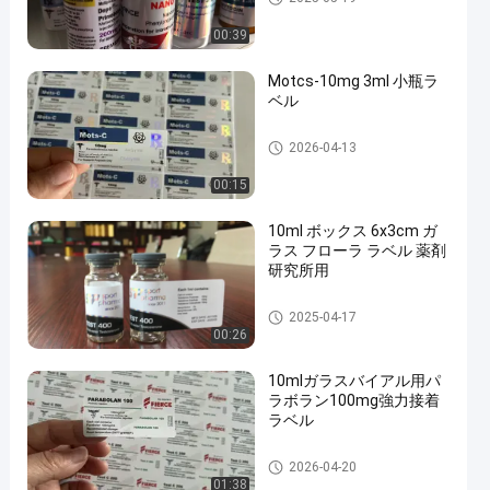
00:39
Motcs-10mg 3ml 小瓶ラ
ベル
ガラス ガラスびんのラベル
2026-04-13
00:15
10ml ボックス 6x3cm ガ
ラス フローラ ラベル 薬剤
研究所用
ガラス ガラスびんのラベル
2025-04-17
00:26
10mlガラスバイアル用パ
ラボラン100mg強力接着
ラベル
ガラス ガラスびんのラベル
2026-04-20
01:38