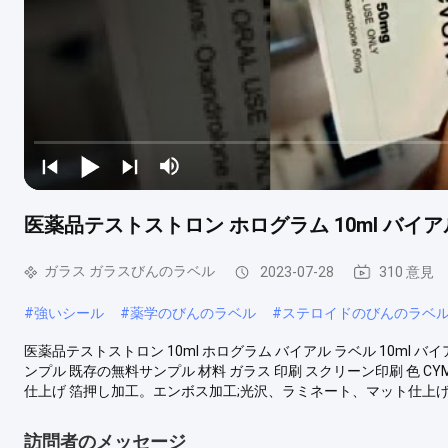
医薬品テストストロン ホログラム 10ml バイア
ガラス ガラスびんのラベル
2023-07-28
310 意見
#
強いシール
#
薬学のびんのラベル
#
ステロイドのびんのラベ
医薬品テストストロン 10ml ホログラム バイアル ラベル 10ml バイア
ンプル 既存の無料サンプル 材料 ガラス 印刷 スクリーン印刷 色 CY
仕上げ 箔押し加工。エンボス加工;光沢、ラミネート、マット仕上げ、光沢
訪問者のメッセージ