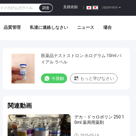
見積依頼
|
Japanese
調査
品質管理
私達に連絡しなさい
ニュース
場合
医薬品テストストロン ホログラム 10ml バ
イアル ラベル
今接触
もっと学びなさい
関連動画
デカ・ドゥロボリン 250 1
0ml 薬局用薬剤
10mL ガラスびんのラベル
2025-05-19