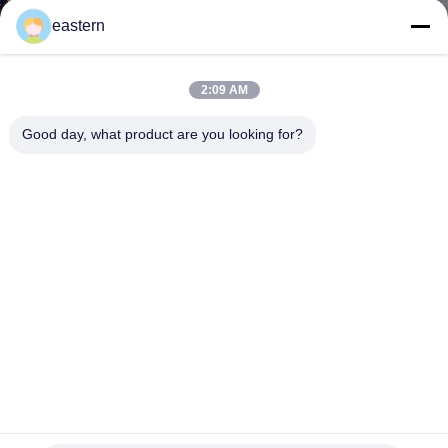
達
eastern
に
つ
2:09 AM
い
Good day, what product are you looking for?
て
工
場
旅
行
プラスチックびんの注文の規定は光沢のある表面との
品
CMYK色の正方形の形を分類します