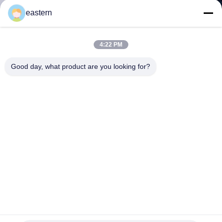
達
eastern
に
つ
4:22 PM
い
Good day, what product are you looking for?
て
工
場
旅
行
タブレットの薬瓶に適した滅菌トレンエナント酸塩 10ml バ
品
イアル ラベル