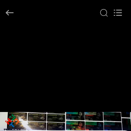
supplier.
Copyright
©
2017
-
2026
Hjtc
(Xiamen)
家
Industry
Co.,
Ltd.
All
Rights
プ
Reserved.
ロ
ダ
ク
ト
私