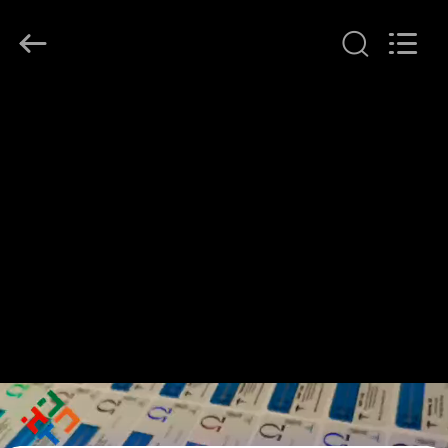
supplier.
Copyright
©
2017
-
2026
Hjtc
(Xiamen)
家
Industry
Co.,
Ltd.
All
Rights
プ
Reserved.
ロ
ダ
ク
ト
私