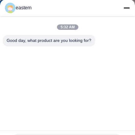
達
eastern
に
つ
5:32 AM
い
Good day, what product are you looking for?
て
工
場
旅
行
多色のガラス ガラスびんは薬剤の薬のペプチッドのための
品
注文のサイズを分類します