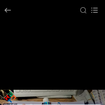
supplier.
Copyright
©
2017
-
2026
Hjtc
(Xiamen)
家
Industry
Co.,
Ltd.
All
Rights
プ
Reserved.
ロ
ダ
ク
ト
私