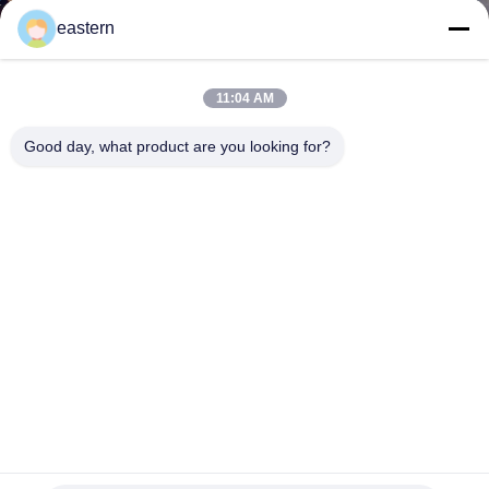
達
eastern
に
つ
11:04 AM
い
Good day, what product are you looking for?
て
工
場
旅
行
薬瓶の指示の注文のバイアルのラベルの PET 材料の光沢の
品
ある終わり