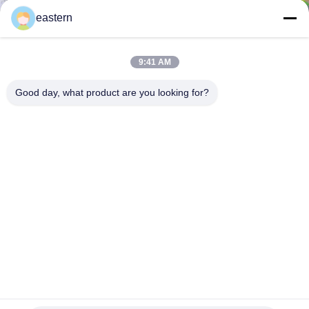
達
eastern
に
つ
9:41 AM
い
Good day, what product are you looking for?
て
工
場
旅
行
3D連続した数を用いる円形のホログラムのステッカー/反偽
品
造のステッカー