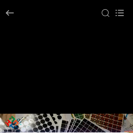
supplier.
Copyright
©
2017
-
2026
Hjtc
(Xiamen)
家
Industry
Co.,
Ltd.
All
Rights
プ
Reserved.
ロ
ダ
ク
ト
私