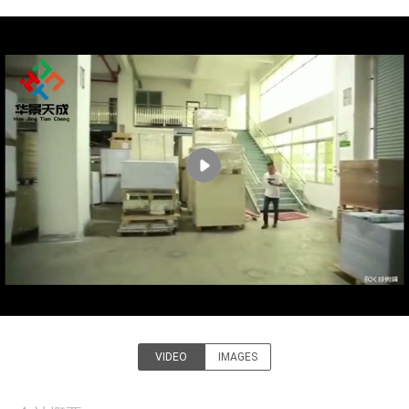
達
に
つ
い
て
工
場
旅
行
VIDEO
IMAGES
品
Hjtc (Xiamen) Industry Co.,