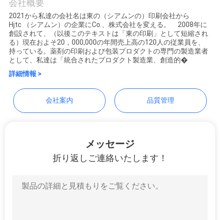
Ltd
会社概要
質
2021から私達の会社名は東の（シアムンの）印刷会社から
管
Hjtc （シアムン）の企業にCo.、株式会社を変える。 2008年に
創設されて、（以後このテキストは「東の印刷」として短縮され
理
る）現在およそ20，000,000の年間売上高の120人の従業員を、
持っている。薬剤の印刷および包装プロダクトの専門の製造業者
として、私達は「統合されたプロダクト製造業、創造的�
詳細情報 >
私
達
会社案内
品質管理
に
連
メッセージ
絡
折り返しご連絡いたします！
し
な
さ