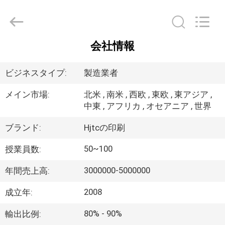
supplier.
Copyright
©
2017
-
2026
Hjtc
会社情報
(Xiamen)
家
Industry
Co.,
Ltd.
ビジネスタイプ:
製造業者
All
Rights
プ
Reserved.
メイン市場:
北米 , 南米 , 西欧 , 東欧 , 東アジア ,
中東 , アフリカ , オセアニア , 世界
ロ
ダ
ブランド:
Hjtcの印刷
ク
50~100
授業員数:
ト
3000000-5000000
年間売上高:
2008
成立年:
私
80% - 90%
輸出比例: