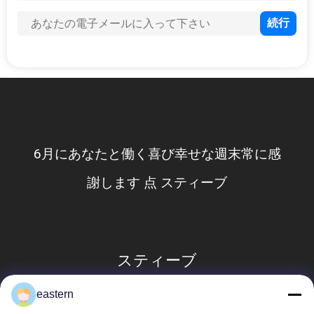
い
ニ
ュ
ー
ス
6月にあなたと働く喜び幸せな週末常に感
謝します 点 スティーブ
場
合
スティーブ
地
eastern
図