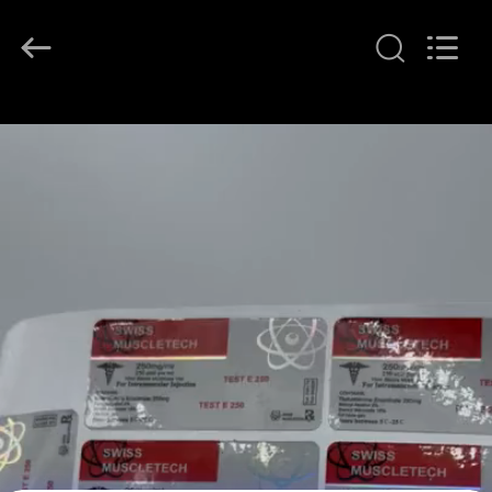
supplier.
Copyright
©
2017
-
2026
Hjtc
(Xiamen)
家
Industry
Co.,
Ltd.
All
Rights
プ
Reserved.
ロ
ダ
ク
ト
私