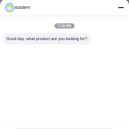
達
eastern
に
つ
7:20 PM
い
Good day, what product are you looking for?
て
工
場
旅
行
新しいデザイン ホログラム テスト Cyp 10ml 黄金線ラベル
品
付きのボトルラベル