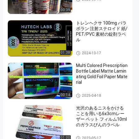
00:39
トレンヘクサ 100mg パラ
ボラン 注射ステロイド 紙/
PET/PVC 素材の錠剤ラベ
ル
10mL ガラスびんのラベル
01:38
2024-10-17
Multi Colored Prescription
Bottle Label Matte Lamin
ating Gold Foil Paper Mate
rial
10mL ガラスびんのラベル
00:14
2025-04-18
光沢のあるニスをかける
ことを用いる6x3cmレー
ザー ペット フィルム10ml
のガラスびんのラベル
10mL ガラスびんのラベル
01:00
2023-05-17