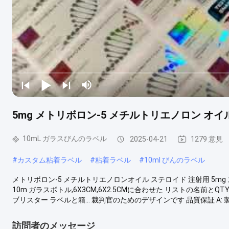
5mg メトリボロン-5 メチルトリエノロン オイル
10mL ガラスびんのラベル
2025-04-21
1279 意見
#
カスタム粘着ラベル
#
粘着ラベル
#
10ml びんのラベル
メトリボロン-5 メチルトリエノロンオイル ステロイド 注射用 5mg ス
10m ガラスボトル,6X3CM,6X2.5CMに合わせた リストの名前
ブリスター ラベルと箱... 裁判官のためのデザインです 品質保証 A: 製
訪問者のメッセージ