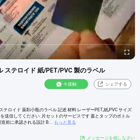
 ステロイド 紙/PET/PVC 製のラベル
今接触
シェアする
テロイド 薬剤小瓶のラベル 記述 材料:レーザーPET,紙,PVC サイズ:
とQTYを送信してください. 片セットのサービスです 蓋とタップのボトル
造前に承認される設計 B:...
もっと見る
メッセージを残しなさい