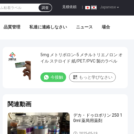
見積依頼
|
Japanese
調査
品質管理
私達に連絡しなさい
ニュース
場合
5mg メトリボロン-5 メチルトリエノロン オ
イル ステロイド 紙/PET/PVC 製のラベル
今接触
もっと学びなさい
関連動画
デカ・ドゥロボリン 250 1
0ml 薬局用薬剤
10mL ガラスびんのラベル
2025-05-19