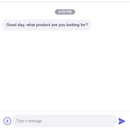
May 19, 2025
4:06 PM
Good day, what product are you looking for?
00:26
00:09
10ml ボックス 6x3cm ガラス フロー
10ml 方便器の防水包装ラベル
ラ ラベル 薬剤 研究所用
その他の動画
その他の動画
April 16, 2025
April 17, 2025
01:38
00:14
バイアルラベルステッカー
ビタミンB12 10ml ガラスボトル用 接
着剤 注射用オイル ラベル
10ml Vial Label
その他の動画
May 28, 2021
April 18, 2025