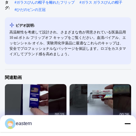
タ
#
ガラスびんの帽子を離れたフリップ
#
ガラス ガラスびんの帽子
グ:
#
ひだのビンの王冠
ビデオ説明:
高温耐性を考慮して設計され、さまざまな色が用意されている医薬品用
10 ml ボトル フリップオフ キャップをご覧ください。血清バイアル、エ
ッセンシャル オイル、実験用化学薬品に最適なこれらのキャップは、
安全でプロフェッショナルなパッケージを保証します。ロゴをカスタマ
イズしてブランド感を高めましょう。
関連動画
00:15
00:26
eastern
2ML 3ML BPC15 7 乾燥粉末ペプチド
10ml ボックス 6x3cm ガラス フロー
ボトルラベル 輝く漆器 方形 鋭い任意
ラ ラベル 薬剤 研究所用
の形
その他の動画
その他の動画