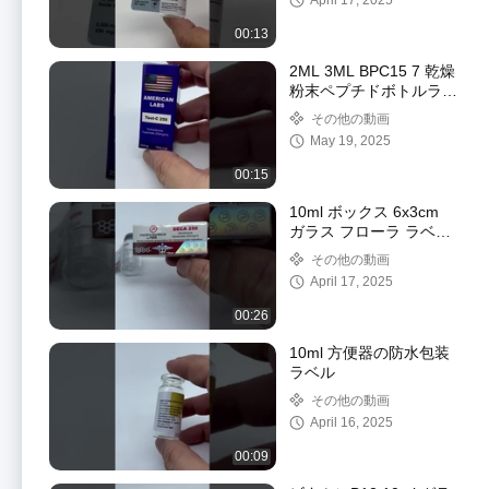
April 17, 2025
00:13
2ML 3ML BPC15 7 乾燥
粉末ペプチドボトルラベ
ル 輝く漆器 方形 鋭い任
その他の動画
意の形
May 19, 2025
00:15
10ml ボックス 6x3cm
ガラス フローラ ラベル
薬剤 研究所用
その他の動画
April 17, 2025
00:26
10ml 方便器の防水包装
ラベル
その他の動画
April 16, 2025
00:09