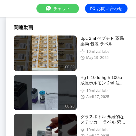
チャット
お問い合わせ
関連動画
Bpc 2ml ペプチド 薬局
薬局 包装 ラベル
10ml vial label
May 19, 2025
00:39
Hg h 10 Iu hg h 100iu
成長ホルモン 2ml 注射
用ラベル
10ml vial label
April 17, 2025
00:28
グラスボトル 永続的な
ステッカー ラベル 紫外
線保護とカスタマイズ
10ml vial label